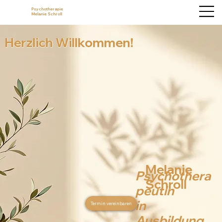
Psychotherapie
Melanie Schroll
Herzlich Willkommen!
Melanie
Psychothera
Schroll
peutin
in
Termin vereinbaren
Ausbildung